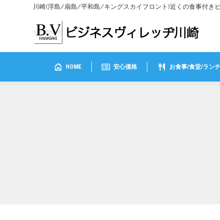
川崎(浮島/扇島/平和島/キングスカイフロント)近くの食事付
HOME
安心価格
お食事/食堂/ラン