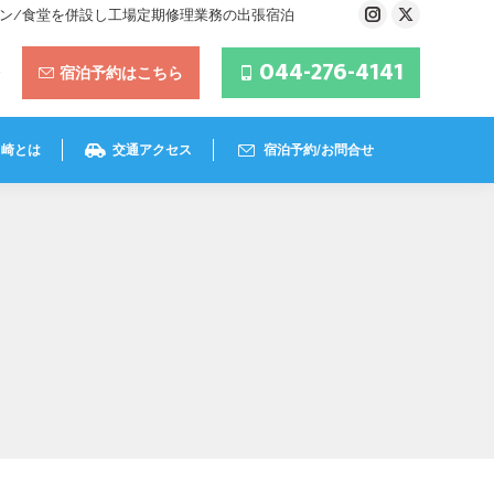
ラン/食堂を併設し工場定期修理業務の出張宿泊
Instagram
X
page
page
044-276-4141
宿泊予約はこちら
opens
opens
in
in
new
new
川崎とは
交通アクセス
宿泊予約/お問合せ
window
window