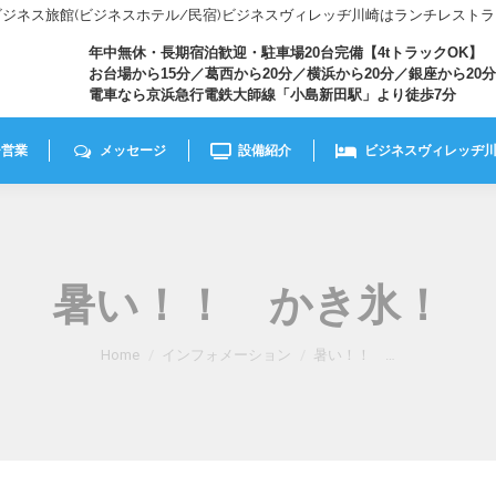
きビジネス旅館(ビジネスホテル/民宿)ビジネスヴィレッヂ川崎はランチレスト
年中無休・長期宿泊歓迎・駐車場20台完備【4tトラックOK】
お台場から15分／葛西から20分／横浜から20分／銀座から20分
電車なら京浜急行電鉄大師線「小島新田駅」より徒歩7分
チ営業
メッセージ
設備紹介
ビジネスヴィレッヂ
暑い！！ かき氷！
You are here:
Home
インフォメーション
暑い！！ …