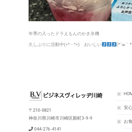
年季の入ったドラえもんのかき氷機
久しぶりに活動中(=^・^=) おいしい
(*´ω｀*
HO
安
〒210-0821
神奈川県川崎市川崎区殿町3-9-9
お食
044-276-4141