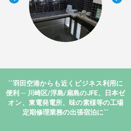
``羽田空港からも近くビジネス利用に
便利 ─ 川崎区/浮島/扇島のJFE、日本ゼ
オン、東電発電所、味の素様等の工場
定期修理業務の出張宿泊に``