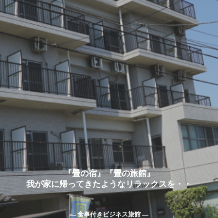
『畳の宿』『畳の旅館』
我が家に帰ってきたようなリラックスを・・
― 食事付きビジネス旅館 ―