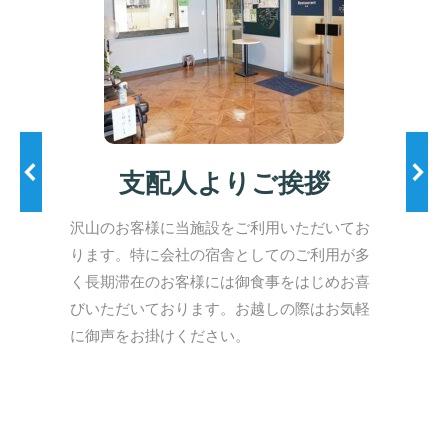
可
支配人よりご挨拶
ress
沢山のお客様に当施設をご利用いただいてお
当旅
電子マ
ります。特に会社の宿舎としてのご利用が多
トラ
、支付
く長期滞在のお客様には御食事をはじめお喜
も便
びいただいております。お越しの際はお気軽
に御声をお掛けください。