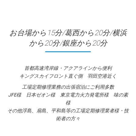
お台場から15分/葛西から20分/横浜
から20分/銀座から20分
首都高速湾岸線・アクアラインから便利
キングスカイフロント直ぐ側 羽田空港近く
工場定期修理業務の出張宿泊にご利用多数
JFE様 日本ゼオン様 東京電力火力発電所様 味の素
様
その他浮島、扇島、平和島等の工場定期修理業者様・技
術者の方々