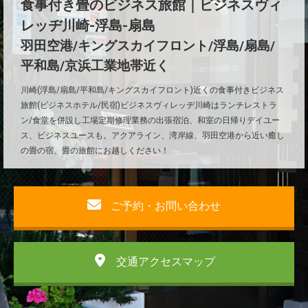
食事付き畳のビジネス旅館｜ビジネスヴィ
レッヂ川崎-浮島-扇島
羽田空港/キングスカイフロント/浮島/扇島/
平和島/京浜工業地帯近く
川崎(浮島/扇島/平和島/キングスカイフロント)近くの食事付きビジネス
旅館(ビジネスホテル/民宿)ビジネスヴィレッヂ川崎はランチレストラ
ン/食堂を併設し工場定期修理業務の出張宿泊、和室の日帰りデイユー
ス、ビジネスユースも。アクアライン、湾岸線、羽田空港から近い癒し
の畳の宿、畳の旅館にお越しください！
ご予約・お問い合わせ
交通アクセスマップ