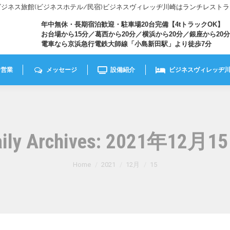
きビジネス旅館(ビジネスホテル/民宿)ビジネスヴィレッヂ川崎はランチレスト
年中無休・長期宿泊歓迎・駐車場20台完備【4tトラックOK】
お台場から15分／葛西から20分／横浜から20分／銀座から20分
電車なら京浜急行電鉄大師線「小島新田駅」より徒歩7分
チ営業
メッセージ
設備紹介
ビジネスヴィレッヂ
ily Archives:
2021年12月1
You are here:
Home
2021
12月
15