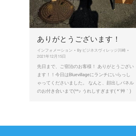
ありがとうございます！
インフォメーション
By
ビジネスヴィレッジ川崎
2021年12月15日
先日まで、ご宿泊のお客様！ ありがとうござい
ます！！今日はBluevillageにランチにいらっし
ゃってくださいました。 なんと、顔出しパネル
のお付き合いまで(^^♪ うれしすぎます( *´艸｀)