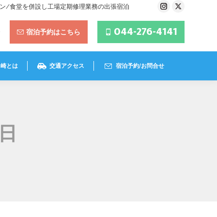
ラン/食堂を併設し工場定期修理業務の出張宿泊
Instagram
X
page
page
044-276-4141
宿泊予約はこちら
opens
opens
in
in
new
new
川崎とは
交通アクセス
宿泊予約/お問合せ
window
window
5日