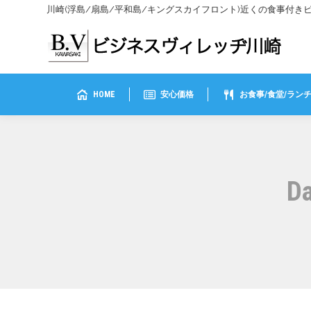
川崎(浮島/扇島/平和島/キングスカイフロント)近くの食事付
HOME
安心価格
お食事/食堂/ラン
Da