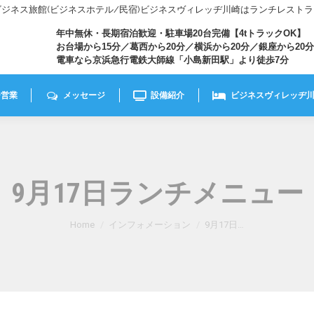
きビジネス旅館(ビジネスホテル/民宿)ビジネスヴィレッヂ川崎はランチレスト
年中無休・長期宿泊歓迎・駐車場20台完備【4tトラックOK】
お台場から15分／葛西から20分／横浜から20分／銀座から20分
電車なら京浜急行電鉄大師線「小島新田駅」より徒歩7分
チ営業
メッセージ
設備紹介
ビジネスヴィレッヂ
9月17日ランチメニュー
You are here:
Home
インフォメーション
9月17日…