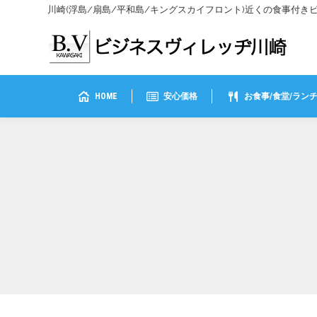
川崎(浮島/扇島/平和島/キングスカイフロント)近くの食事付
HOME
安心価格
お食事/食堂/ラン