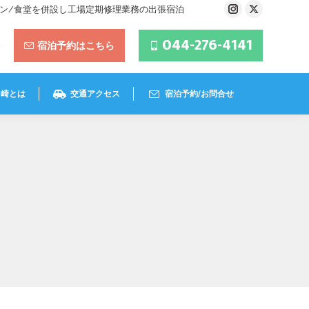
ラン/食堂を併設し工場定期修理業務の出張宿泊
Instagram
X
page
page
044-276-4141
宿泊予約はこちら
opens
opens
in
in
new
new
川崎とは
交通アクセス
宿泊予約/お問合せ
window
window