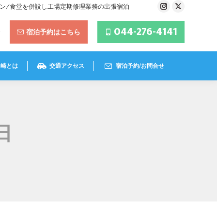
ラン/食堂を併設し工場定期修理業務の出張宿泊
Instagram
X
page
page
044-276-4141
宿泊予約はこちら
opens
opens
in
in
new
new
川崎とは
交通アクセス
宿泊予約/お問合せ
window
window
日