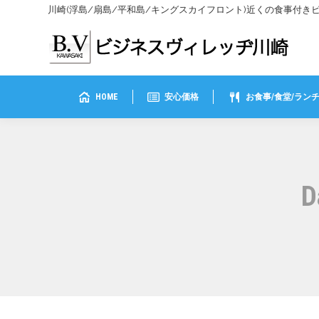
川崎(浮島/扇島/平和島/キングスカイフロント)近くの食事付
HOME
安心価格
お食事/食堂/ラン
D