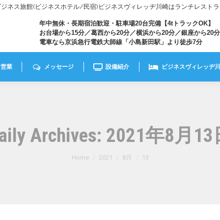
きビジネス旅館(ビジネスホテル/民宿)ビジネスヴィレッヂ川崎はランチレスト
年中無休・長期宿泊歓迎・駐車場20台完備【4tトラックOK】
お台場から15分／葛西から20分／横浜から20分／銀座から20分
電車なら京浜急行電鉄大師線「小島新田駅」より徒歩7分
チ営業
メッセージ
設備紹介
ビジネスヴィレッヂ
aily Archives:
2021年8月13
You are here:
Home
2021
8月
13