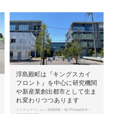
浮島殿町は『キングスカイ
フロント』を中心に研究機関
や新産業創出都市として生ま
れ変わりつつあります
インフォメーション
,
地域情報
By
5TGaazjVjcA